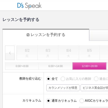
レッスンを予約する
レッスンを予約する
8/2
8/3
8/4
8/5
日
月
火
水
0:00〜8:00
6:00〜14:00
12:00〜20:00
教師を絞り込む
全て
お気に入りの教師
過去
カランメソッドが得意
ビジネス英会話が
カリキュラム
通常カリキュラム
AIGCカリキュ