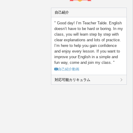
自己紹介
" Good day! I’m Teacher Talde. English
doesn’t have to be hard or boring. In my
class, you will learn step by step with
clear explanations and lots of practice.
I’m here to help you gain confidence
and enjoy every lesson. If you want to
improve your English in a simple and
fun way, come and join my class. "
自己紹介動画
対応可能カリキュラム