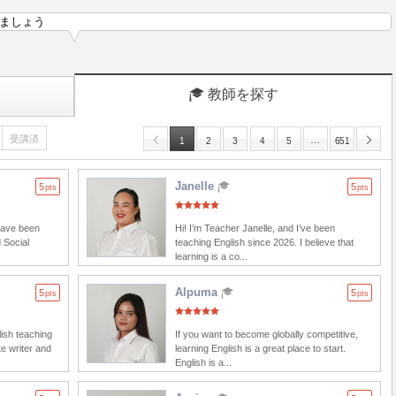
ましょう
教師を探す
受講済
…
1
2
3
4
5
651
Janelle
5
5
pts
pts
 have been
Hi! I’m Teacher Janelle, and I’ve been
 Social
teaching English since 2026. I believe that
learning is a co...
Alpuma
5
5
pts
pts
lish teaching
If you want to become globally competitive,
e writer and
learning English is a great place to start.
English is a...