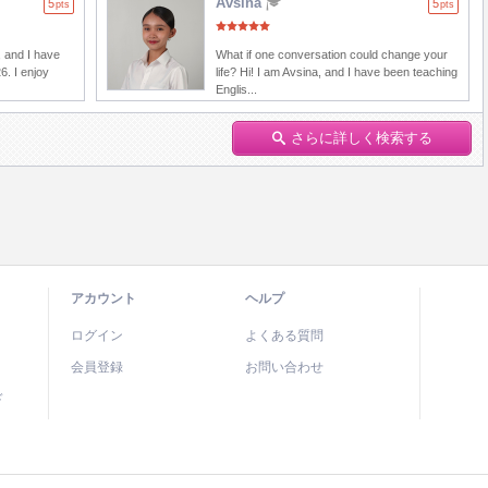
Avsina
5
5
pts
pts
 and I have
What if one conversation could change your
6. I enjoy
life? Hi! I am Avsina, and I have been teaching
Englis...
さらに詳しく検索する
アカウント
ヘルプ
ログイン
よくある質問
会員登録
お問い合わせ
ド