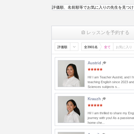
評価順、名前順等でお気に入りの先生を見つけ
レッスンを予約する
評価順
全3901名
全て
お気に入り
Austrid
Hi! I am Teacher Austrid, and I
teaching English since 2023 and
Sciences subjects s...
Krauzh
Hi! I am thrilled to share my Eng
journey with you! As a passionat
home che...