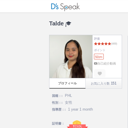
Talde
評価
ポイント
50
pts
自己紹介動画
151
プロフィール
お気に入り数
PHL
国籍：:
女性
性別：:
1 year 1 month
指導歴：:
証明書：