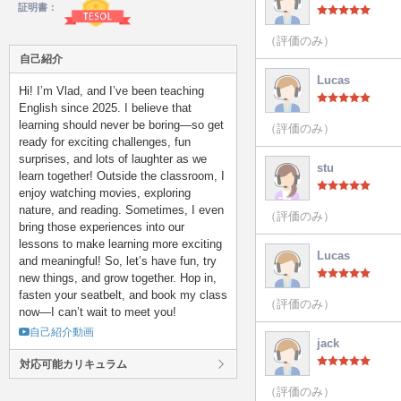
証明書：
（評価のみ）
自己紹介
Lucas
Hi! I’m Vlad, and I’ve been teaching
English since 2025. I believe that
learning should never be boring—so get
（評価のみ）
ready for exciting challenges, fun
surprises, and lots of laughter as we
stu
learn together! Outside the classroom, I
enjoy watching movies, exploring
nature, and reading. Sometimes, I even
（評価のみ）
bring those experiences into our
lessons to make learning more exciting
Lucas
and meaningful! So, let’s have fun, try
new things, and grow together. Hop in,
fasten your seatbelt, and book my class
（評価のみ）
now—I can’t wait to meet you!
自己紹介動画
jack
対応可能カリキュラム
（評価のみ）