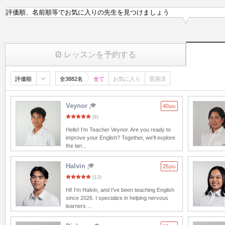
評価順、名前順等でお気に入りの先生を見つけましょう
レッスンを予約する
評価順
全3882名
全て
お気に入り
受講済
Veynor
40
pts
(9)
Hello! I'm Teacher Veynor. Are you ready to
improve your English? Together, we'll explore
the lan...
Halvin
25
pts
(13)
Hi! I'm Halvin, and I've been teaching English
since 2026. I specialize in helping nervous
learners ...