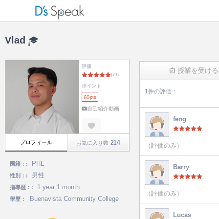
Vlad
評価
授業を受ける
ポイント
1件の評価：
60
pts
(73)
自己紹介動画
feng
214
プロフィール
お気に入り数
（評価のみ）
PHL
国籍：:
Barry
男性
性別：:
1 year 1 month
指導歴：:
（評価のみ）
Buenavista Community College
學歷：
Lucas