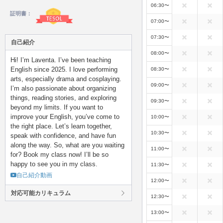
06:30〜
証明書：
07:00〜
07:30〜
自己紹介
08:00〜
Hi! I’m Laventa. I’ve been teaching
English since 2025. I love performing
08:30〜
arts, especially drama and cosplaying.
09:00〜
I’m also passionate about organizing
things, reading stories, and exploring
09:30〜
beyond my limits. If you want to
improve your English, you’ve come to
10:00〜
the right place. Let’s learn together,
10:30〜
speak with confidence, and have fun
along the way. So, what are you waiting
11:00〜
for? Book my class now! I’ll be so
happy to see you in my class.
11:30〜
自己紹介動画
12:00〜
対応可能カリキュラム
12:30〜
13:00〜