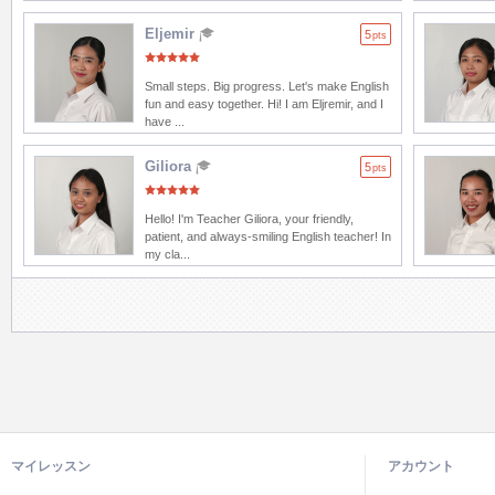
Eljemir
5
pts
Small steps. Big progress. Let's make English
fun and easy together. Hi! I am Eljremir, and I
have ...
Giliora
5
pts
Hello! I'm Teacher Giliora, your friendly,
patient, and always-smiling English teacher! In
my cla...
マイレッスン
アカウント