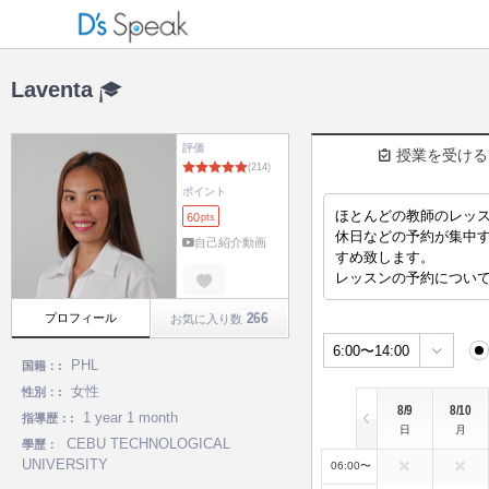
Laventa
評価
授業を受ける
ポイント
ほとんどの教師のレッス
60
pts
(214)
休日などの予約が集中
自己紹介動画
すめ致します。
レッスンの予約につい
266
プロフィール
お気に入り数
6:00〜14:00
PHL
国籍：:
女性
性別：:
8/9
8/10
1 year 1 month
指導歴：:
日
月
CEBU TECHNOLOGICAL
學歷：
UNIVERSITY
06:00〜