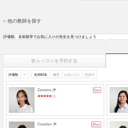
他の教師を探す
評価順、名前順等でお気に入りの先生を見つけましょう
レッスンを予約する
評価順
全3882名
全て
お気に入り
受講済
Zaveera
5
pts
(1)
Cowden
25
pts