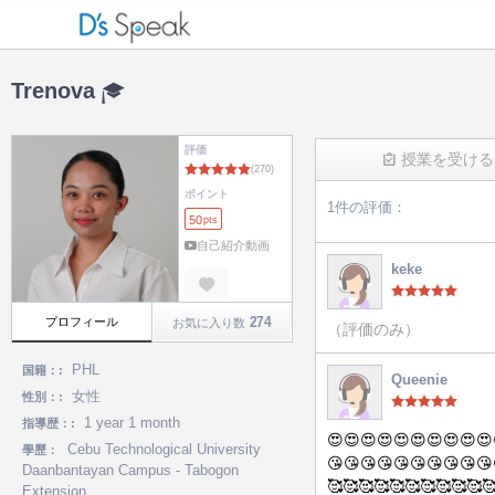
Trenova
評価
授業を受ける
ポイント
1件の評価：
50
pts
(270)
自己紹介動画
keke
274
プロフィール
お気に入り数
（評価のみ）
PHL
国籍：:
Queenie
女性
性別：:
1 year 1 month
指導歴：:
😍😍😍😍😍😍😍😍😍😍
Cebu Technological University
學歷：
😘😘😘😘😘😘😘😘😘😘
Daanbantayan Campus - Tabogon
🥰🥰🥰🥰🥰🥰🥰🥰🥰🥰
Extension