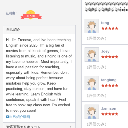
🤩🤩🤩🤩🤩🤩🤩🤩🤩🤩
😻😻😻😻😻😻😻😻👍👍
証明書：
tong
自己紹介
（評価のみ）
Hi! I'm Trenova, and I've been teaching
English since 2025. I'm a big fan of
movies from all kinds of genres, I love
Joey
listening to music, and singing is one of
my favorite hobbies. Most importantly, I
（評価のみ）
have a real passion for teaching,
especially with kids. Remember, don’t
worry about being perfect because
tangtang
mistakes help you grow. Keep
practicing, stay curious, and have fun
while learning. Learn English with
（評価のみ）
confidence, speak it with heart! Feel
free to book my class now. I’m excited
Jamison
to meet you soon!
自己紹介動画
（評価のみ）
対応可能カリキュラム