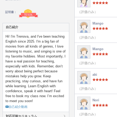
（評価のみ）
証明書：
Mango
自己紹介
Hi! I'm Trenova, and I've been teaching
（評価のみ）
English since 2025. I'm a big fan of
movies from all kinds of genres, I love
Mango
listening to music, and singing is one of
my favorite hobbies. Most importantly, I
have a real passion for teaching,
（評価のみ）
especially with kids. Remember, don’t
worry about being perfect because
aki
mistakes help you grow. Keep
practicing, stay curious, and have fun
while learning. Learn English with
（評価のみ）
confidence, speak it with heart! Feel
free to book my class now. I’m excited
Nori
to meet you soon!
自己紹介動画
（評価のみ）
対応可能カリキュラム