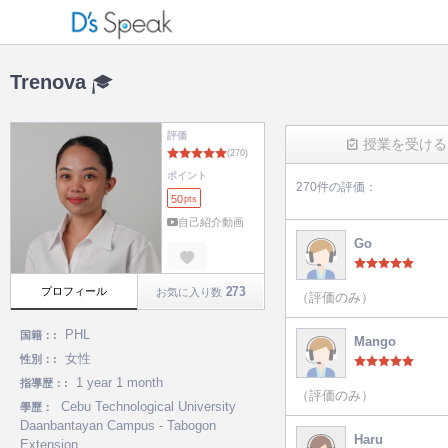
Trenova
評価
授業を受ける
ポイント
270件の評価：
50
pts
(270)
自己紹介動画
Go
273
プロフィール
お気に入り数
（評価のみ）
PHL
国籍：:
Mango
女性
性別：:
1 year 1 month
指導歴：:
（評価のみ）
Cebu Technological University
學歷：
Daanbantayan Campus - Tabogon
Haru
Extension