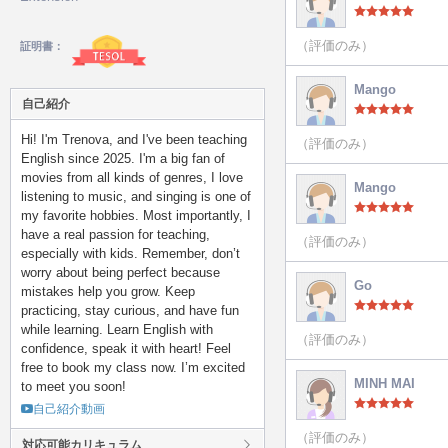
（評価のみ）
証明書：
Mango
自己紹介
Hi! I'm Trenova, and I've been teaching
（評価のみ）
English since 2025. I'm a big fan of
movies from all kinds of genres, I love
Mango
listening to music, and singing is one of
my favorite hobbies. Most importantly, I
have a real passion for teaching,
（評価のみ）
especially with kids. Remember, don’t
worry about being perfect because
Go
mistakes help you grow. Keep
practicing, stay curious, and have fun
while learning. Learn English with
（評価のみ）
confidence, speak it with heart! Feel
free to book my class now. I’m excited
MINH MAI
to meet you soon!
自己紹介動画
（評価のみ）
対応可能カリキュラム