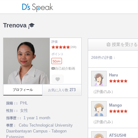
Trenova
評価
授業を受ける
ポイント
268件の評価：
50
pts
(268)
自己紹介動画
Haru
273
プロフィール
お気に入り数
（評価のみ）
PHL
国籍：:
Mango
女性
性別：:
1 year 1 month
指導歴：:
（評価のみ）
Cebu Technological University
學歷：
Daanbantayan Campus - Tabogon
ATSUSHI
Extension