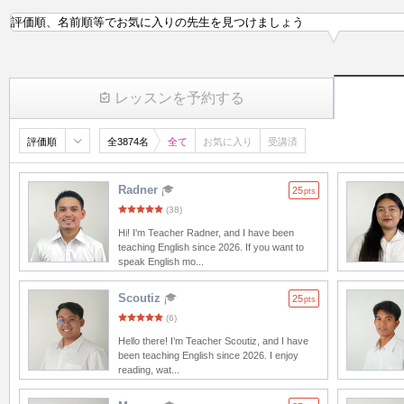
評価順、名前順等でお気に入りの先生を見つけましょう
レッスンを予約する
評価順
全3874名
全て
お気に入り
受講済
Radner
25
pts
(38)
Hi! I'm Teacher Radner, and I have been
teaching English since 2026. If you want to
speak English mo...
Scoutiz
25
pts
(6)
Hello there! I’m Teacher Scoutiz, and I have
been teaching English since 2026. I enjoy
reading, wat...