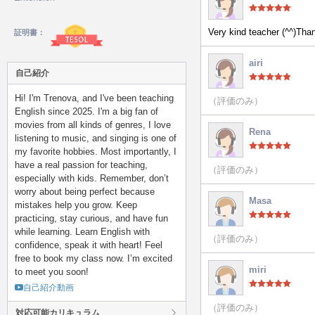
Very kind teacher (^^)Tha
証明書：
airi
自己紹介
Hi! I'm Trenova, and I've been teaching
（評価のみ）
English since 2025. I'm a big fan of
movies from all kinds of genres, I love
Rena
listening to music, and singing is one of
my favorite hobbies. Most importantly, I
have a real passion for teaching,
（評価のみ）
especially with kids. Remember, don’t
worry about being perfect because
Masa
mistakes help you grow. Keep
practicing, stay curious, and have fun
while learning. Learn English with
（評価のみ）
confidence, speak it with heart! Feel
free to book my class now. I’m excited
miri
to meet you soon!
自己紹介動画
（評価のみ）
対応可能カリキュラム