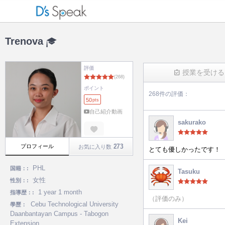
Trenova
評価
授業を受ける
ポイント
268件の評価：
50
pts
(268)
自己紹介動画
sakurako
273
プロフィール
お気に入り数
とても優しかったです！
PHL
国籍：:
Tasuku
女性
性別：:
1 year 1 month
指導歴：:
（評価のみ）
Cebu Technological University
學歷：
Daanbantayan Campus - Tabogon
Kei
Extension