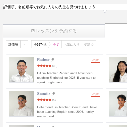
評価順、名前順等でお気に入りの先生を見つけましょう
レッスンを予約する
評価順
全3874名
全て
お気に入り
受講済
Radner
25
pts
(38)
Hi! I'm Teacher Radner, and I have been
teaching English since 2026. If you want to
speak English mo...
Scoutiz
25
pts
(5)
Hello there! I’m Teacher Scoutiz, and I have
been teaching English since 2026. I enjoy
reading, wat...