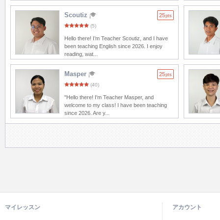
Scoutiz
25
pts
(5)
Hello there! I’m Teacher Scoutiz, and I have
been teaching English since 2026. I enjoy
reading, wat...
Masper
25
pts
(40)
"Hello there! I'm Teacher Masper, and
welcome to my class! I have been teaching
since 2026. Are y...
マイレッスン
アカウント