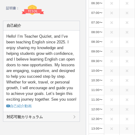
06:30〜
証明書：
07:00〜
07:30〜
自己紹介
08:00〜
Hello! I’m Teacher Quizlet, and I’ve
been teaching English since 2025. I
08:30〜
enjoy sharing my knowledge and
09:00〜
helping students grow with confidence,
and I believe learning English can open
09:30〜
doors to new opportunities. My lessons
are engaging, supportive, and designed
10:00〜
to help you succeed step by step.
10:30〜
Whether for work, travel, or personal
growth, I will encourage and guide you
11:00〜
to achieve your goals. Let’s begin this
exciting journey together. See you soon!
11:30〜
自己紹介動画
12:00〜
対応可能カリキュラム
12:30〜
13:00〜