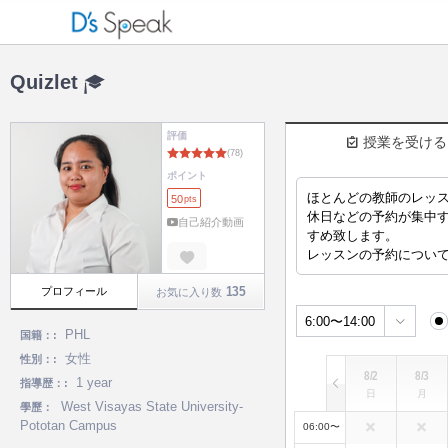
Quizlet
評価
授業を受ける
ポイント
ほとんどの教師のレッス
50
pts
(78)
休日などの予約が集中
自己紹介動画
すめ致します。
レッスンの予約につい
135
プロフィール
お気に入り数
6:00〜14:00
PHL
国籍：:
女性
性別：:
8/2
8/3
1 year
指導歴：:
日
月
West Visayas State University-
學歷：
Pototan Campus
06:00〜