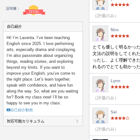
証明書：
（評価のみ）
自己紹介
Niro
Hi! I’m Laventa. I’ve been teaching
English since 2025. I love performing
とても優しく明るかっ
arts, especially drama and cosplaying.
文法の説明をしてくれ
I’m also passionate about organizing
ったし、よく理解でき
things, reading stories, and exploring
れるのでとても助かっ
beyond my limits. If you want to
improve your English, you’ve come to
the right place. Let’s learn together,
Lynn
speak with confidence, and have fun
along the way. So, what are you waiting
for? Book my class now! I’ll be so
（評価のみ）
happy to see you in my class.
自己紹介動画
Sei
対応可能カリキュラム
（評価のみ）