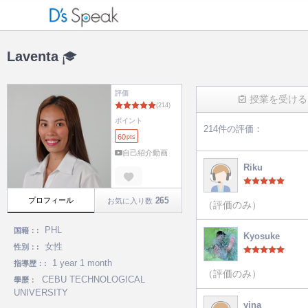
Laventa
評価
授業を受ける
ポイント
214件の評価：
60
pts
(214)
自己紹介動画
Riku
265
プロフィール
お気に入り数
（評価のみ）
PHL
国籍：:
Kyosuke
女性
性別：:
1 year 1 month
指導歴：:
（評価のみ）
CEBU TECHNOLOGICAL
學歷：
UNIVERSITY
yina