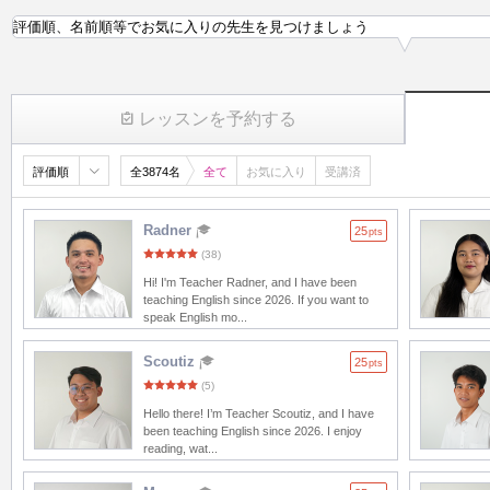
評価順、名前順等でお気に入りの先生を見つけましょう
レッスンを予約する
評価順
全3874名
全て
お気に入り
受講済
Radner
25
pts
(38)
Hi! I'm Teacher Radner, and I have been
teaching English since 2026. If you want to
speak English mo...
Scoutiz
25
pts
(5)
Hello there! I’m Teacher Scoutiz, and I have
been teaching English since 2026. I enjoy
reading, wat...