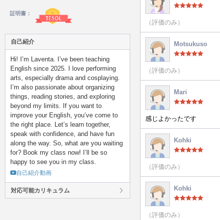
証明書：
（評価のみ）
自己紹介
Motsukuso
Hi! I’m Laventa. I’ve been teaching
English since 2025. I love performing
（評価のみ）
arts, especially drama and cosplaying.
I’m also passionate about organizing
Mari
things, reading stories, and exploring
beyond my limits. If you want to
improve your English, you’ve come to
感じよかったです
the right place. Let’s learn together,
speak with confidence, and have fun
Kohki
along the way. So, what are you waiting
for? Book my class now! I’ll be so
happy to see you in my class.
（評価のみ）
自己紹介動画
Kohki
対応可能カリキュラム
（評価のみ）