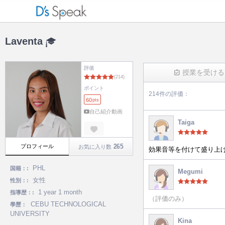
Laventa
評価
授業を受ける
ポイント
214件の評価：
60
pts
(214)
自己紹介動画
Taiga
265
プロフィール
お気に入り数
効果音等を付けて盛り上
PHL
国籍：:
Megumi
女性
性別：:
1 year 1 month
指導歴：:
（評価のみ）
CEBU TECHNOLOGICAL
學歷：
UNIVERSITY
Kina